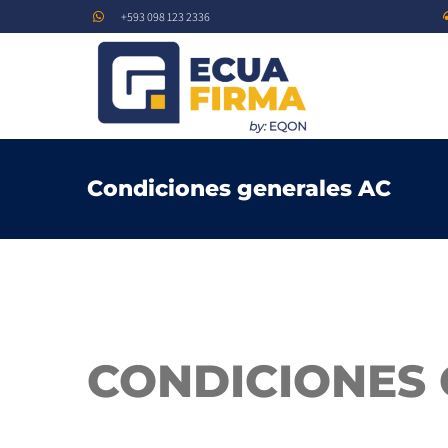
Saltar
+593 098 123 2336
al
contenido
Condiciones generales AC
CONDICIONES