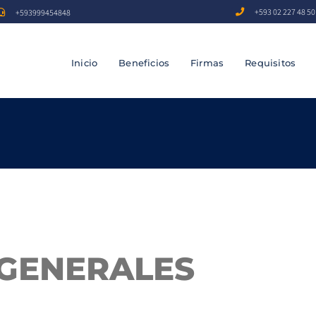
+593 02 227 48 50
+593999454848
Inicio
Beneficios
Firmas
Requisitos
 GENERALES