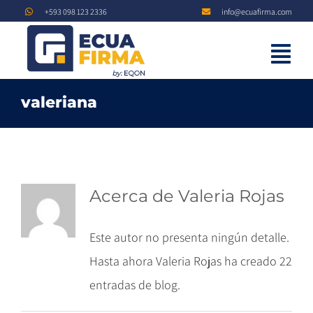
Saltar
+593 098 123 2336
info@ecuafirma.com
al
contenido
Tog
Inicio
Nav
valeriana
Beneficios
Firmas
Requisitos
Acerca de
Valeria Rojas
Blog
Este autor no presenta ningún detalle.
Contacto
Hasta ahora Valeria Rojas ha creado 22
Solicitar Firma
entradas de blog.